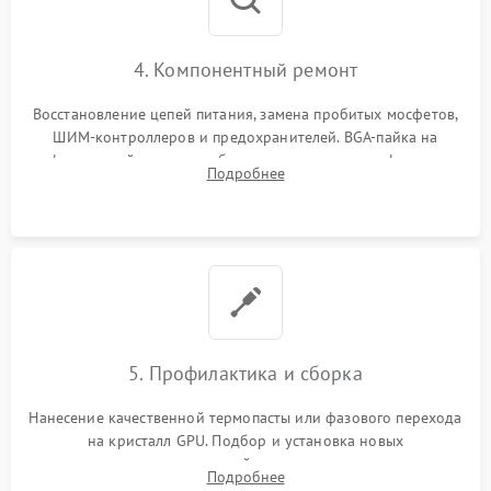
4. Компонентный ремонт
Восстановление цепей питания, замена пробитых мосфетов,
ШИМ-контроллеров и предохранителей. BGA-пайка на
инфракрасной станции реболлинг или замена графического
Подробнее
чипа и дефектной памяти GDDR. Прошивка BIOS
программатором.
5. Профилактика и сборка
Нанесение качественной термопасты или фазового перехода
на кристалл GPU. Подбор и установка новых
термопрокладок правильной толщины на память и цепи
Подробнее
питания. Монтаж радиатора и бэкплейта, подключение и