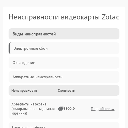
Неисправности видеокарты Zotac
Виды неисправностей
Электронные сбои
Охлаждение
Аппаратные неисправности
Неисправности
Стоимость
Перегрев и термопроблемы
Артефакты на экране
Видео
(квадраты, полосы, рваная
3500 ₽
Подробнее →
картинка)
Программные ошибки
Зависания драйвера