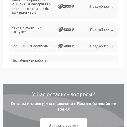
(ошибка “Видеодрайвер
Интерфейсные и коммуникационные проблемы
2500 ₽
Подробнее →
перестал отвечать и был
восстановлен”)
Питание
Черный экран при
4000 ₽
Подробнее →
нагрузке
Электропитание
Сбои BIOS видеокарты
3000 ₽
Подробнее →
ПО
Нестабильная работа
Электронные компоненты
после обновления
2000 ₽
Подробнее →
драйверов
Интерфейсы
Общие поломки
У Вас остались вопросы?
Оставьте заявку, мы свяжемся с Вами в ближайшее
Система охлаждения
время
Экран (дисплей)
Заказать звонок