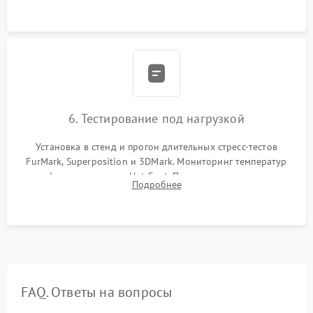
проверка кулеров.
6. Тестирование под нагрузкой
Установка в стенд и прогон длительных стресс-тестов
FurMark, Superposition и 3DMark. Мониторинг температур
графического чипа и Hot Spot. Проверка на отсутствие
Подробнее
артефактов изображения, вылетов драйвера и зависаний.
FAQ. Ответы на вопросы