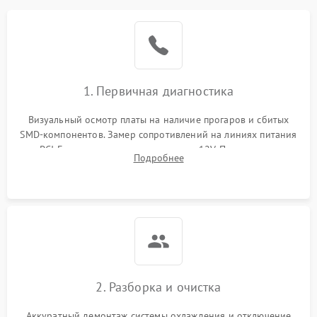
1. Первичная диагностика
Визуальный осмотр платы на наличие прогаров и сбитых
SMD-компонентов. Замер сопротивлений на линиях питания
PCI-E и дополнительных разъемах 12V. Проверка на
Подробнее
короткое замыкание основных дросселей питания GPU и
памяти.
2. Разборка и очистка
Аккуратный демонтаж системы охлаждения и отключение