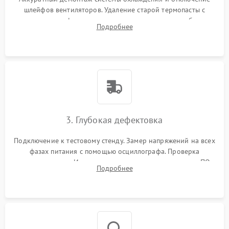
шлейфов вентиляторов. Удаление старой термопасты с
кристалла графического чипа и термопрокладок с банок
Подробнее
памяти и зоны VRM. Очистка платы от пыли и окислов.
3. Глубокая дефектовка
Подключение к тестовому стенду. Замер напряжений на всех
фазах питания с помощью осциллографа. Проверка
инициализации. Использование специализированного ПО
Подробнее
MATS