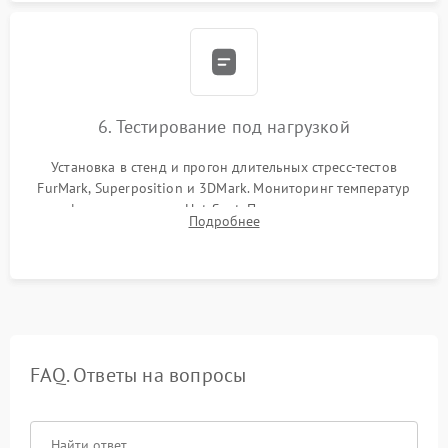
6. Тестирование под нагрузкой
Установка в стенд и прогон длительных стресс-тестов
FurMark, Superposition и 3DMark. Мониторинг температур
графического чипа и Hot Spot. Проверка на отсутствие
Подробнее
артефактов изображения, вылетов драйвера и зависаний.
FAQ. Ответы на вопросы