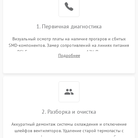
1. Первичная диагностика
Визуальный осмотр платы на наличие прогаров и сбитых
SMD-компонентов. Замер сопротивлений на линиях питания
PCI-E и дополнительных разъемах 12V. Проверка на
Подробнее
короткое замыкание основных дросселей питания GPU и
памяти.
2. Разборка и очистка
Аккуратный демонтаж системы охлаждения и отключение
шлейфов вентиляторов. Удаление старой термопасты с
кристалла графического чипа и термопрокладок с банок