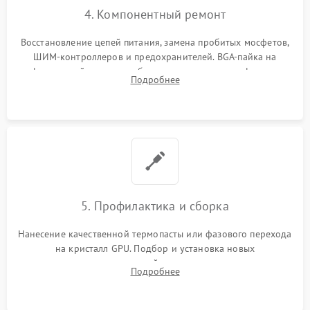
4. Компонентный ремонт
Восстановление цепей питания, замена пробитых мосфетов,
ШИМ-контроллеров и предохранителей. BGA-пайка на
инфракрасной станции реболлинг или замена графического
Подробнее
чипа и дефектной памяти GDDR. Прошивка BIOS
программатором.
5. Профилактика и сборка
Нанесение качественной термопасты или фазового перехода
на кристалл GPU. Подбор и установка новых
термопрокладок правильной толщины на память и цепи
Подробнее
питания. Монтаж радиатора и бэкплейта, подключение и
проверка кулеров.