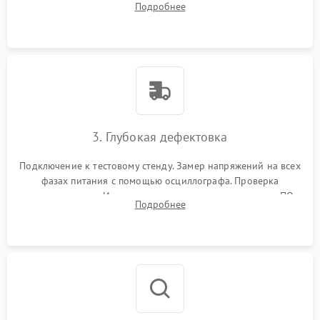
Подробнее
памяти и зоны VRM. Очистка платы от пыли и окислов.
3. Глубокая дефектовка
Подключение к тестовому стенду. Замер напряжений на всех
фазах питания с помощью осциллографа. Проверка
инициализации. Использование специализированного ПО
Подробнее
MATS