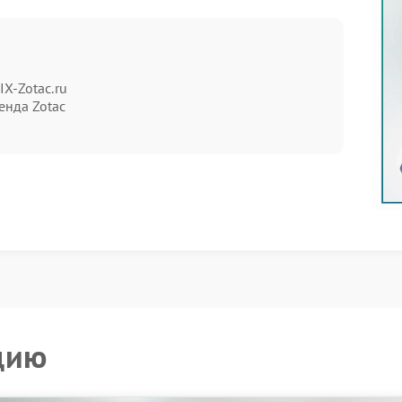
ется обратить внимание на внешние признаки
IX-Zotac.ru
ютера;
енда Zotac
 микропрограммы и требуют профессиональной
S
ачная прошивка возникает по ряду причин:
и прошивки;
цию
обращаться в сервис ZOTAC, где используются