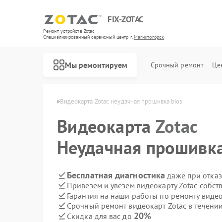
FIX-ZOTAC
Ремонт устройств Zotac
Специализированный cервисный центр г.
Магнитогорск
Мы ремонтируем
Срочный ремонт
Це
tac в Магнитогорске
Видеокарта Zotac неудачная прошивка bios
Видеокарта
Zotac
Неудачная прошивка
Бесплатная диагностика
даже при отказ
Привезем и увезем видеокарту Zotac собст
Гарантия на наши работы по ремонту виде
Срочный ремонт видеокарт Zotac в течении
20%
Скидка для вас до