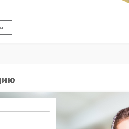
ны
цию