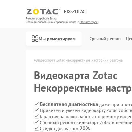
FIX-ZOTAC
Ремонт устройств Zotac
Специализированный cервисный центр г.
Магнитогорск
Мы ремонтируем
Срочный ремонт
Це
tac в Магнитогорске
Видеокарта Zotac некорректные настройки разгона
Видеокарта
Zotac
Некорректные настр
Бесплатная диагностика
даже при отказ
Привезем и увезем видеокарту Zotac собст
Гарантия на наши работы по ремонту виде
Срочный ремонт видеокарт Zotac в течении
20%
Скидка для вас до