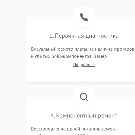
1. Первичная диагностика
Визуальный осмотр платы на наличие прогаров
и сбитых SMD-компонентов. Замер
сопротивлений на линиях питания PCI-E и
Подробнее
дополнительных разъемах 12V. Проверка на
короткое замыкание основных дросселей
питания GPU и памяти.
4. Компонентный ремонт
Восстановление цепей питания, замена