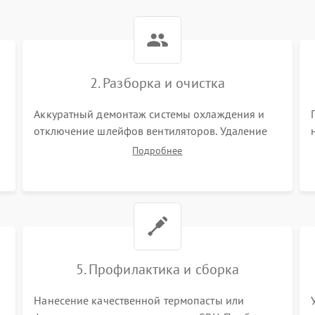
2. Разборка и очистка
Аккуратный демонтаж системы охлаждения и
отключение шлейфов вентиляторов. Удаление
старой термопасты с кристалла графического
Подробнее
чипа и термопрокладок с банок памяти и зоны
VRM. Очистка платы от пыли и окислов.
5. Профилактика и сборка
Нанесение качественной термопасты или