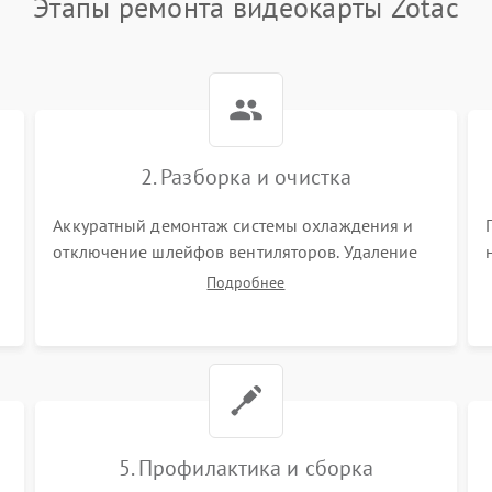
Этапы ремонта видеокарты Zotac
2. Разборка и очистка
Аккуратный демонтаж системы охлаждения и
отключение шлейфов вентиляторов. Удаление
старой термопасты с кристалла графического
Подробнее
чипа и термопрокладок с банок памяти и зоны
VRM. Очистка платы от пыли и окислов.
5. Профилактика и сборка