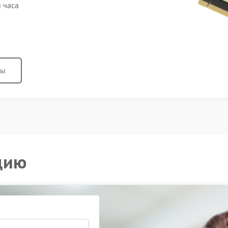
 часа
ны
цию