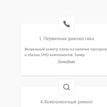
1. Первичная диагностика
Визуальный осмотр платы на наличие прогаров
и сбитых SMD-компонентов. Замер
сопротивлений на линиях питания PCI-E и
Подробнее
дополнительных разъемах 12V. Проверка на
короткое замыкание основных дросселей
питания GPU и памяти.
4. Компонентный ремонт