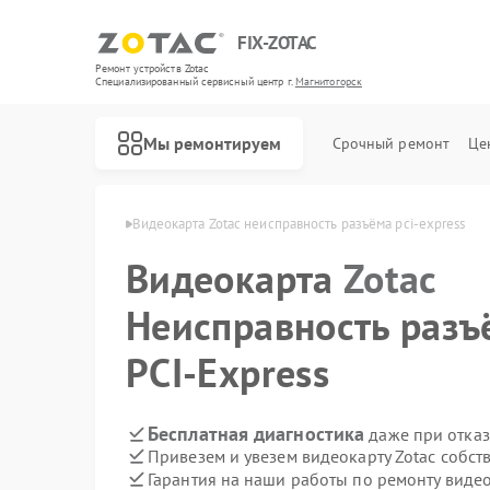
FIX-ZOTAC
Ремонт устройств Zotac
Специализированный cервисный центр г.
Магнитогорск
Мы ремонтируем
Срочный ремонт
Це
tac в Магнитогорске
Видеокарта Zotac неисправность разъёма pci‑express
Видеокарта
Zotac
Неисправность разъ
PCI‑Express
Бесплатная диагностика
даже при отказ
Привезем и увезем видеокарту Zotac собст
Гарантия на наши работы по ремонту виде