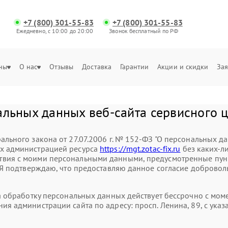
+7 (800) 301-55-83
+7 (800) 301-55-83
Ежедневно, с 10:00 до 20:00
Звонок бесплатный по РФ
ны
О нас
Отзывы
Доставка
Гарантии
Акции и скидки
Зая
альных данных веб-сайта сервисного ц
ального закона от 27.07.2006 г. № 152-ФЗ "О персональных д
ых администрацией ресурса
https://mgt.zotac-fix.ru
без каких-л
вия с моими персональными данными, предусмотренные пункт
. Я подтверждаю, что предоставляю данное согласие доброволь
на обработку персональных данных действует бессрочно с мо
ния администрации сайта по адресу: просп. Ленина, 89, с у