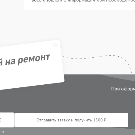
й на ремонт
При оформл
Отправить заявку и получить 1500 ₽
сти