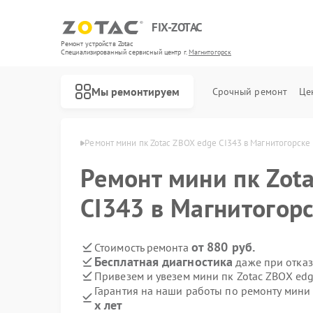
FIX-ZOTAC
Ремонт устройств Zotac
Специализированный cервисный центр г.
Магнитогорск
Мы ремонтируем
Срочный ремонт
Це
tac в Магнитогорске
Ремонт мини пк Zotac ZBOX edge CI343 в Магнитогорске
Ремонт мини пк Zot
CI343 в Магнитогор
от 880 руб.
Стоимость ремонта
Бесплатная диагностика
даже при отказ
Привезем и увезем мини пк Zotac ZBOX edg
Гарантия на наши работы по ремонту мини
х лет