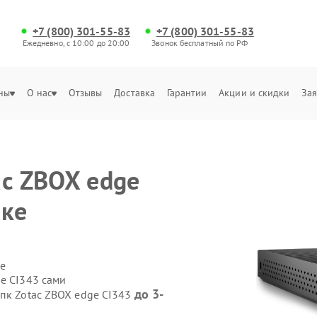
+7 (800) 301-55-83
+7 (800) 301-55-83
Ежедневно, с 10:00 до 20:00
Звонок бесплатный по РФ
ны
О нас
Отзывы
Доставка
Гарантии
Акции и скидки
Зая
ac ZBOX edge
ске
е
e CI343 сами
до 3-
 пк Zotac ZBOX edge CI343