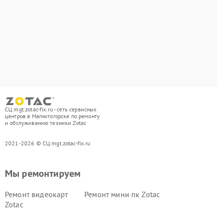
СЦ mgt.zotac-fix.ru - сеть сервисных
центров в Магнитогорске по ремонту
и обслуживанию техники Zotac
2021-2026 © СЦ mgt.zotac-fix.ru
Мы ремонтируем
Ремонт видеокарт
Ремонт мини пк Zotac
Zotac