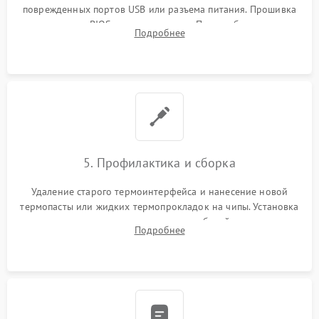
поврежденных портов USB или разъема питания. Прошивка
микросхемы BIOS программатором. При необходимости
Подробнее
установка нового накопителя, оперативной памяти или
модуля связи.
5. Профилактика и сборка
Удаление старого термоинтерфейса и нанесение новой
термопасты или жидких термопрокладок на чипы. Установка
платы в корпус, аккуратная укладка кабелей и антенн для
Подробнее
предотвращения пережатия. Надежное закрытие корпуса.