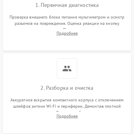
1. Первичная диагностика
Проверка внешнего блока питания мультиметром и осмотр
разъемов на повреждения. Оценка реакции на кнопку
включения и индикацию. Подключение к монитору для
Подробнее
выявления ошибок POST или отсутствия инициализации.
2. Разборка и очистка
Аккуратное вскрытие компактного корпуса с отключением
шлейфов антенн Wi-Fi и периферии. Демонтаж плотной
системы охлаждения. Очистка турбины и радиатора от
Подробнее
спрессованной пыли антистатической кистью и сжатым
воздухом.