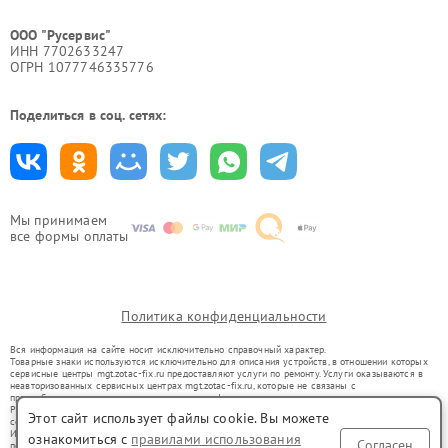
ООО "Русервис"
ИНН 7702633247
ОГРН 1077746335776
Поделиться в соц. сетях:
Мы принимаем
все формы оплаты
Политика конфиденциальности
Вся информация на сайте носит исключительно справочный характер.
Товарные знаки используются исключительно для описания устройств, в отношении которых
сервисные центры mgt.zotac-fix.ru предоставляют услуги по ремонту. Услуги оказываются в
неавторизованных сервисных центрах mgt.zotac-fix.ru, которые не связаны с
правообладателями товарных знаков или их официальными представителями.
Ремонт осуществляется для устройств, уже введенных в гражданский оборот в соответствии
Этот сайт использует файлы cookie. Вы можете
со статьей 1487 ГК РФ.
Использование товарных знаков не преследует цели индивидуализации услуг или введения
ознакомиться с
правилами использования
Согласен
потребителей в заблуждение, а служит для информирования о предоставляемых услугах по