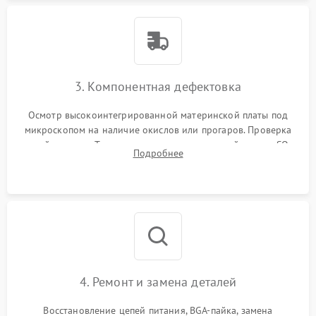
3. Компонентная дефектовка
Осмотр высокоинтегрированной материнской платы под
микроскопом на наличие окислов или прогаров. Проверка
цепей питания. Тестирование съемных модулей памяти SO-
Подробнее
DIMM и накопителей M.2 на стенде для выявления сбоев.
4. Ремонт и замена деталей
Восстановление цепей питания, BGA-пайка, замена