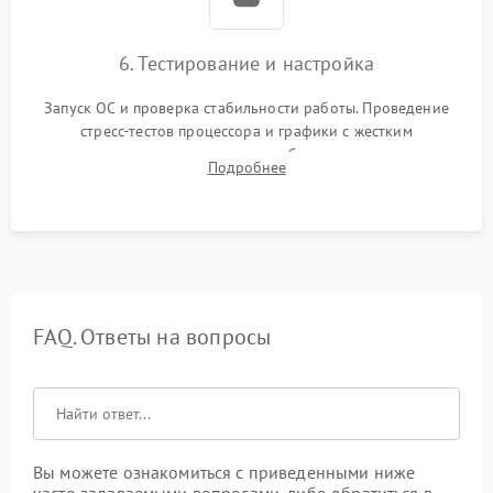
6. Тестирование и настройка
Запуск ОС и проверка стабильности работы. Проведение
стресс-тестов процессора и графики с жестким
мониторингом температур во избежание троттлинга.
Подробнее
Проверка работы Wi-Fi, Bluetooth, звука и всех внешних
портов.
FAQ. Ответы на вопросы
Вы можете ознакомиться с приведенными ниже
часто задаваемыми вопросами, либо обратиться в