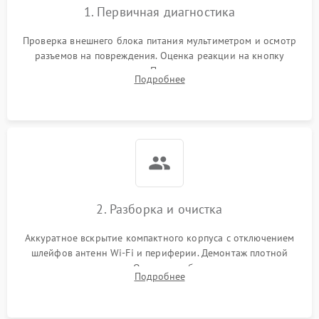
1. Первичная диагностика
Проверка внешнего блока питания мультиметром и осмотр
разъемов на повреждения. Оценка реакции на кнопку
включения и индикацию. Подключение к монитору для
Подробнее
выявления ошибок POST или отсутствия инициализации.
2. Разборка и очистка
Аккуратное вскрытие компактного корпуса с отключением
шлейфов антенн Wi-Fi и периферии. Демонтаж плотной
системы охлаждения. Очистка турбины и радиатора от
Подробнее
спрессованной пыли антистатической кистью и сжатым
воздухом.