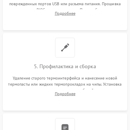
поврежденных портов USB или разъема питания. Прошивка
микросхемы BIOS программатором. При необходимости
Подробнее
установка нового накопителя, оперативной памяти или
модуля связи.
5. Профилактика и сборка
Удаление старого термоинтерфейса и нанесение новой
термопасты или жидких термопрокладок на чипы. Установка
платы в корпус, аккуратная укладка кабелей и антенн для
Подробнее
предотвращения пережатия. Надежное закрытие корпуса.