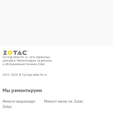
СЦ mgt.zotac-fix.ru - сеть сервисных
центров в Магнитогорске по ремонту
и обслуживанию техники Zotac
2021-2026 © СЦ mgt.zotac-fix.ru
Мы ремонтируем
Ремонт видеокарт
Ремонт мини пк Zotac
Zotac