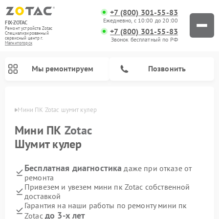
+7 (800) 301-55-83
Ежедневно, с 10:00 до 20:00
FIX-ZOTAC
Ремонт устройств Zotac
+7 (800) 301-55-83
Специализированный
cервисный центр г.
Звонок бесплатный по РФ
Магнитогорск
Мы ремонтируем
Позвонить
орске
Мини ПК Zotac шумит кулер
Мини ПК
Zotac
Шумит кулер
Бесплатная диагностика
даже при отказе от
ремонта
Привезем и увезем мини пк Zotac собственной
доставкой
Гарантия на наши работы по ремонту мини пк
до 3-х лет
Zotac