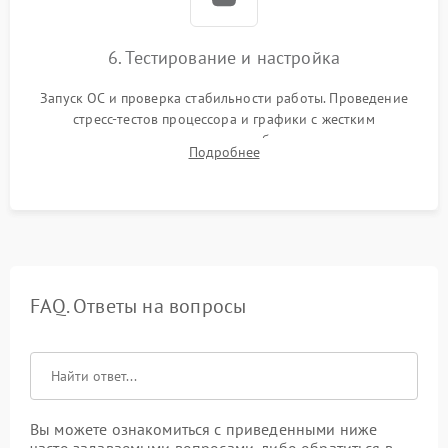
6. Тестирование и настройка
Запуск ОС и проверка стабильности работы. Проведение
стресс-тестов процессора и графики с жестким
мониторингом температур во избежание троттлинга.
Подробнее
Проверка работы Wi-Fi, Bluetooth, звука и всех внешних
портов.
FAQ. Ответы на вопросы
Вы можете ознакомиться с приведенными ниже
часто задаваемыми вопросами, либо обратиться в