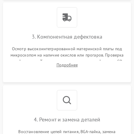
3. Компонентная дефектовка
Осмотр высокоинтегрированной материнской платы под
микроскопом на наличие окислов или прогаров. Проверка
цепей питания. Тестирование съемных модулей памяти SO-
Подробнее
DIMM и накопителей M.2 на стенде для выявления сбоев.
4. Ремонт и замена деталей
Восстановление цепей питания, BGA-пайка, замена