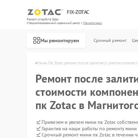
FIX-ZOTAC
Ремонт устройств Zotac
Специализированный cервисный центр г.
Магнитогорск
Мы ремонтируем
Срочный ремонт
Це
tac в Магнитогорске
Мини ПК Zotac ремонт после залития (с учетом стоимос
Ремонт после залити
стоимости компонен
пк Zotac в Магнитог
Привезем и увезем мини пк Zotac собствен
Гарантия на наши работы по ремонту мини
Срочный ремонт мини пк Zotac в течении ч