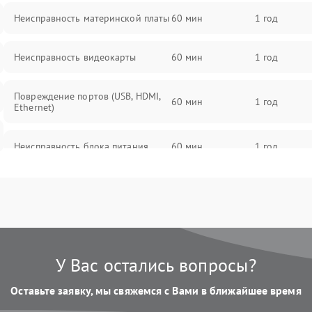
Неисправность материнской платы
60 мин
1 год
Неисправность видеокарты
60 мин
1 год
Повреждение портов (USB, HDMI,
60 мин
1 год
Ethernet)
Неисправность блока питания
60 мин
1 год
Неисправность Wi-Fi/Bluetooth
60 мин
1 год
модуля
Неисправность звуковой карты
60 мин
1 год
У Вас остались вопросы?
Повреждение разъемов питания
60 мин
1 год
Оставьте заявку, мы свяжемся с Вами в ближайшее время