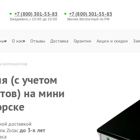
+7 (800) 301-55-83
+7 (800) 301-55-83
Ежедневно, с 10:00 до 20:00
Звонок бесплатный по РФ
ны
О нас
Отзывы
Доставка
Гарантии
Акции и скидки
Зая
ти компонентов)
я (с учетом
тов) на мини
орске
ной доставкой
до 3-х лет
 пк Zotac
аса