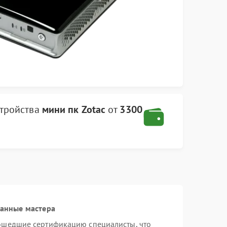
стройства
мини пк Zotac
от
3300
ванные мастера
рошедшие сертификацию специалисты, что