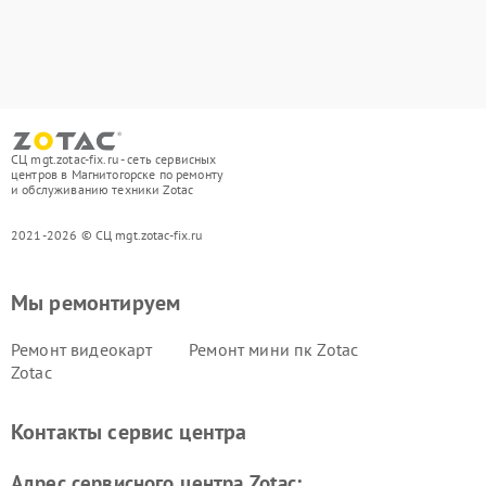
СЦ mgt.zotac-fix.ru - сеть сервисных
центров в Магнитогорске по ремонту
и обслуживанию техники Zotac
2021-2026 © СЦ mgt.zotac-fix.ru
Мы ремонтируем
Ремонт видеокарт
Ремонт мини пк Zotac
Zotac
Контакты сервис центра
Адрес сервисного центра Zotac: